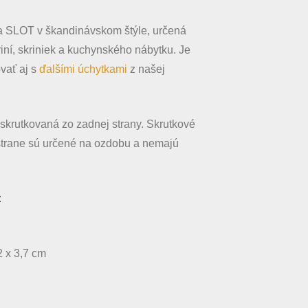
a SLOT v škandinávskom štýle, určená
riní, skriniek a kuchynského nábytku. Je
vať aj s
ďalšími úchytkami
z našej
askrutkovaná zo zadnej strany. Skrutkové
strane sú určené na ozdobu a nemajú
:
2 x 3,7 cm