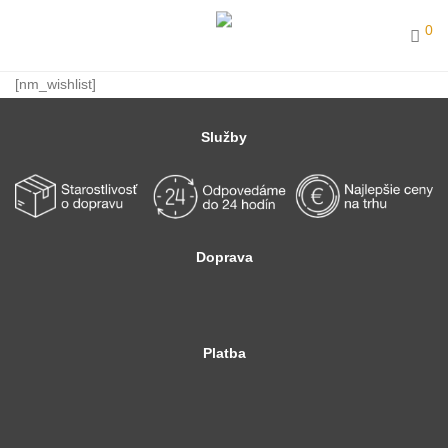
0
[nm_wishlist]
Služby
Doprava
Platba