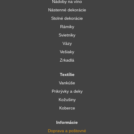
Nádoby na víno
Nástenné dekorácie
Stolné dekorácie
Rámiky
Svietniky
Vázy
Vešiaky
Zrkadlá
Textílie
Vankúše
Prikrývky a deky
Kožušiny
Koberce
Informácie
Doprava a poštovné